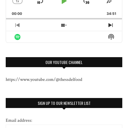
1
X
SKIP
PLAY
JUMP
CHANGE
SHARE
PLAYBACK
THIS
BACKWARD
PAUSE
FORWARD
00:00
RATE
34:51
EPISO
PREVIOUS
SHOW
NEXT
EPISODE
EPISODES
EPISO
Show
LIST
Podcas
Informa
OUR YOUTUBE CHANNEL
https://www.youtube.com/@thessdelfood
SIGN UP TO OUR NEWSLETTER LIST
Email address: