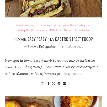
Meat Restaurants
Street Food
Ανατολική Θεσσαλονίκη
Διεθνής Κουζίνα - Ethnik
Ελλάδα
Κεντρική Θεσσαλονίκη
ΠΆΜΕ EASY PEASY ΓΙΑ GASTRO STREET FOOD?
by
Ευγενία Ευθυμιάδου
14 Ιουλίου 2022
New spot in town! Easy PeasyΝέο φανταστικό στέκι Gastro
Street Food μόλις άνοιξε! Δοκιμάσαμε και ενθουσιαστήκαμε
από τις πλούσιες γεύσεις, burgers με μοσχαρίσιο …