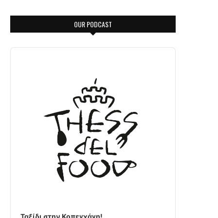
OUR PODCAST
Audio
Player
Ταξίδι στην Κοπεγχάγη!