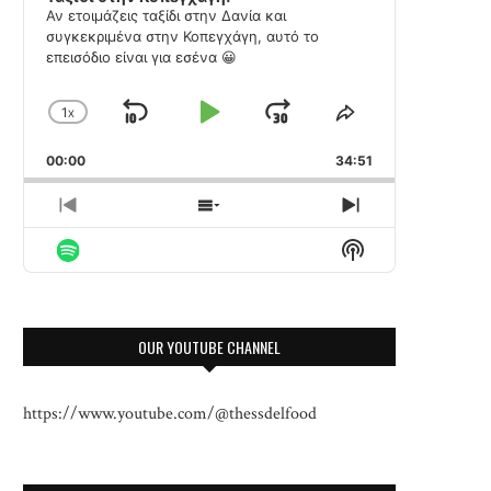
Αν ετοιμάζεις ταξίδι στην Δανία και
συγκεκριμένα στην Κοπεγχάγη, αυτό το
επεισόδιο είναι για εσένα 😀
1
X
SKIP
PLAY
JUMP
CHANGE
SHARE
PLAYBACK
THIS
BACKWARD
PAUSE
FORWARD
00:00
RATE
34:51
EPISODE
PREVIOUS
SHOW
NEXT
EPISODE
EPISODES
EPISODE
Show
LIST
Podcast
Information
OUR YOUTUBE CHANNEL
https://www.youtube.com/@thessdelfood