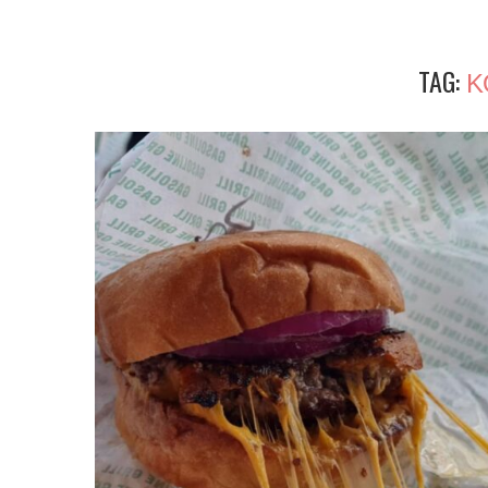
TAG:
Κ