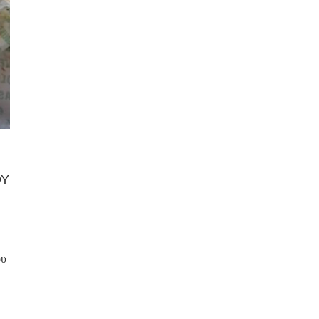
ΟΥ
ου