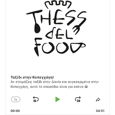
Ταξίδι στην Κοπεγχάγη!
Αν ετοιμάζεις ταξίδι στην Δανία και συγκεκριμένα στην
Κοπεγχάγη, αυτό το επεισόδιο είναι για εσένα 😀
1
X
SKIP
PLAY
JUMP
CHANGE
SHARE
PLAYBACK
THIS
BACKWARD
PAUSE
FORWARD
00:00
RATE
34:51
EPISO