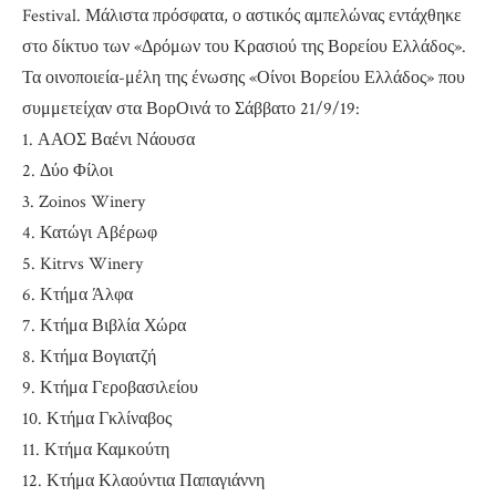
Festival. Μάλιστα πρόσφατα, ο αστικός αμπελώνας εντάχθηκε
στο δίκτυο των «Δρόμων του Κρασιού της Βορείου Ελλάδος».
Τα οινοποιεία-μέλη της ένωσης «Οίνοι Βορείου Ελλάδος» που
συμμετείχαν στα ΒορΟινά το Σάββατο 21/9/19:
1.
ΑΑΟΣ Βαένι Νάουσα
2.
Δύο Φίλοι
3.
Zoinos Winery
4.
Κατώγι Αβέρωφ
5.
Kitrvs Winery
6.
Κτήμα Άλφα
7.
Κτήμα Βιβλία Χώρα
8.
Κτήμα Βογιατζή
9.
Κτήμα Γεροβασιλείου
10.
Κτήμα Γκλίναβος
11.
Κτήμα Καμκούτη
12.
Κτήμα Κλαούντια Παπαγιάννη