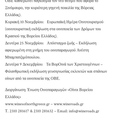
ΟΒΕ καθιερώνει παγκόσμια τον νέο θεσμό που αφορά το
Ξινόμαυρο, την κυριότερη γηγενή ποικιλία της Βόρειας
Ελλάδας).
Κυριακή 10 Νοεμβρίου: Ευρωπαϊκή Ημέρα Οινοτουρισμού
(οινοτουριστική εκδήλωση στα οινοποιεία των Δρόμων του
Κρασιού της Βορείου Ελλάδος).
Δευτέρα 25 Νοεμβρίου: Απόσταγμα ζωής – Εκδήλωση
αφιερωμένη στη μνήμη του οινοπαραγωγού Ανέστη
Μπαμπατζιμόπουλου.
Δευτέρα 9 Δεκεμβρίου: Τα ΒορΟινά των Χριστουγέννων –
Φιλανθρωπική εκδήλωση γευσιγνωσίας εκλεκτών και σπάνιων
οίνων από τα οινοποιεία της ΟΒΕ.
Διοργάνωση: Ένωση Οινοπαραγωγών «Οίνοι Βορείου
Ελλάδος»
www.winesofnorthgreece.gr – www.wineroads.gr
Τ. 2310 281617 & 2310 281632 – Εmail: info@wineroads.gr