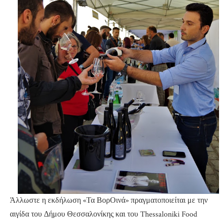
Άλλωστε η εκδήλωση «Τα ΒορΟινά» πραγματοποιείται με την
αιγίδα του Δήμου Θεσσαλονίκης και του Thessaloniki Food