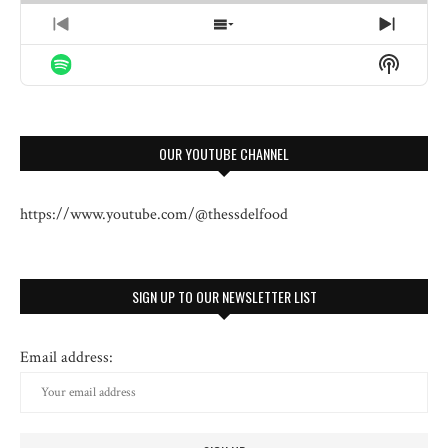
PREVIOUS
SHOW
NEXT
EPISODE
EPISODES
EPISO
Show
LIST
Podcas
Informa
OUR YOUTUBE CHANNEL
https://www.youtube.com/@thessdelfood
SIGN UP TO OUR NEWSLETTER LIST
Email address: