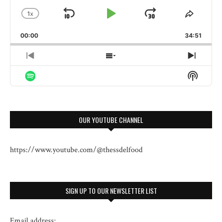
1
X
SKIP
PLAY
JUMP
CHANGE
SHARE
PLAYBACK
THIS
BACKWARD
PAUSE
FORWARD
00:00
RATE
34:51
EPISO
PREVIOUS
SHOW
NEXT
EPISODE
EPISODES
EPISO
Show
LIST
Podcas
Informa
OUR YOUTUBE CHANNEL
https://www.youtube.com/@thessdelfood
SIGN UP TO OUR NEWSLETTER LIST
Email address: