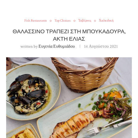
Fish Restaurants
Top Choices
Ταβέρνες
Χαλκιδική
ΘΑΛΑΣΣΙΝΌ ΤΡΑΠΈΖΙ ΣΤΗ ΜΠΟΥΚΑΔΟΎΡΑ,
ΑΚΤΉ ΕΛΙΆΣ
written by
Ευγενία Ευθυμιάδου
14 Αυγούστου 2021